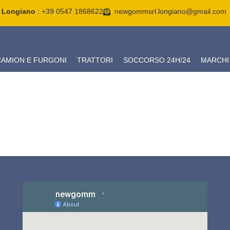
Longiano
: +39 0547 1868622
newgommsrl.longiano@gmail.com
CAMION E FURGONI
TRATTORI
SOCCORSO 24H/24
MARCHI