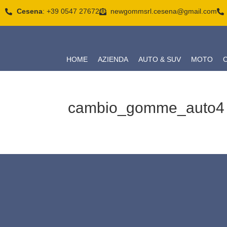
Cesena
: +39 0547 27672
newgommsrl.cesena@gmail.com
HOME
AZIENDA
AUTO & SUV
MOTO
cambio_gomme_auto4