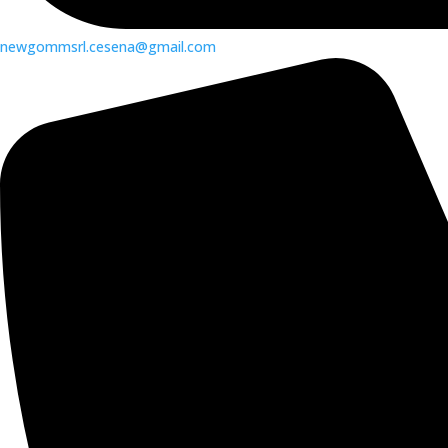
newgommsrl.cesena@gmail.com